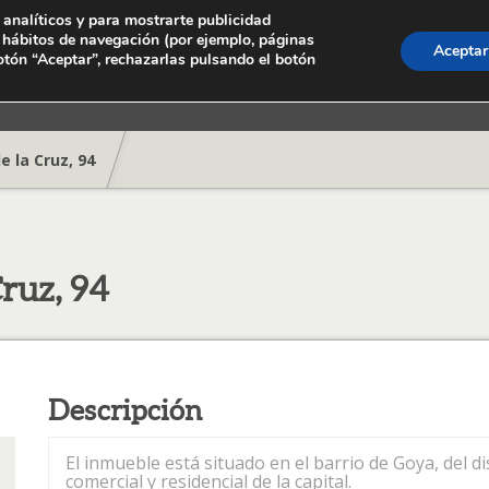
 analíticos y para mostrarte publicidad
s hábitos de navegación (por ejemplo, páginas
Aceptar
Inicio
Inversore
otón “Aceptar”, rechazarlas pulsando el botón
 la Cruz, 94
ruz, 94
Descripción
El inmueble está situado en el barrio de Goya, del d
comercial y residencial de la capital.