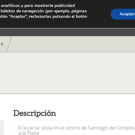
 analíticos y para mostrarte publicidad
s hábitos de navegación (por ejemplo, páginas
Aceptar
Inicio
Inversore
otón “Aceptar”, rechazarlas pulsando el botón
11
Descripción
El local se sitúa en el centro de Santiago de Compost
a la Plaza